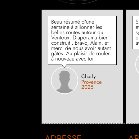
 vélo c’est
Beau résumé d'une
S
 pas de
semaine à sillonner les
e
y a pas de
belles routes autour du
s
n'y a que des
Ventoux. Diaporama bien
e
tants. Avec
construit . Bravo, Alain, et
a
o c’est du
merci de nous avoir autant
ûte chaque
gâtés. Au plaisir de rouler
 picole, on
à nouveau avec toi.
kms
smine et
agnant !!!!!!
Charly
Provence
2025
olo
talie 2025
ADRESSE
AR