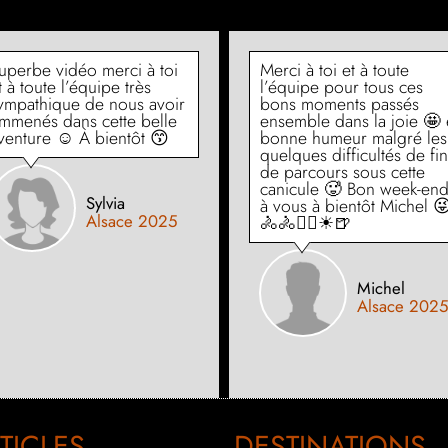
uperbe vidéo merci à toi
Merci à toi et à toute
t à toute l’équipe très
l’équipe pour tous ces
ympathique de nous avoir
bons moments passés
mmenés dans cette belle
ensemble dans la joie 🤩 
venture ☺ À bientôt 😙
bonne humeur malgré les
quelques difficultés de fin
de parcours sous cette
canicule 🥵 Bon week-en
Sylvia
à vous à bientôt Michel 
Alsace 2025
🚴🚴🚴‍♀☀🍺
Michel
Alsace 2025
TICLES
DESTINATIONS