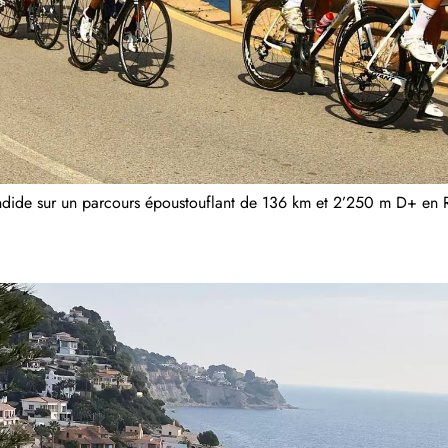
ide sur un parcours époustouflant de 136 km et 2’250 m D+ en R