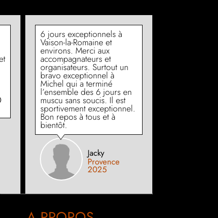
6 jours exceptionnels à
Merci Alain,
Vaison-la-Romaine et
journée vélo
environs. Merci aux
dînatoire c’
et
accompagnateurs et
d’hab 👍 bie
organisateurs. Surtout un
rigolé, bien 
bravo exceptionnel à
mangé. Que
Michel qui a terminé
👍😘
d
l’ensemble des 6 jours en

muscu sans soucis. Il est
sportivement exceptionnel.
Bon repos à tous et à
bientôt.
Jacky
Provence
2025
A PROPOS