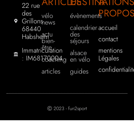
ARTICLES
DESTINATION
A
22 rue
PROPO
des
vélo
évènements
Grillons
news
calendrier
accueil
68440
actu
des
Habsheim
contact
bien-
séjours
être
Immatriculation
mentions
alsace
: IM68170004
Légales
coaching
en vélo
confidentialit
articles
guides
Ⓒ 2023 - fun2sport