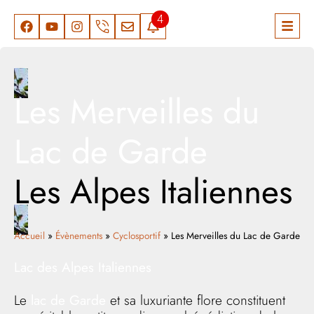
4
Les Merveilles du
Lac de Garde
Les Alpes Italiennes
Accueil
»
Évènements
»
Cyclosportif
»
Les Merveilles du Lac de Garde
Lac des Alpes Italiennes
Le
lac de Garde
et sa luxuriante flore constituent