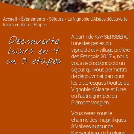
Accueil
»
Évènements
»
Séjours
»
Le Vignoble d’Alsace découverte
loisirs en 4 ou 5 Étapes
À partir de KAYSERSBERG,
Découverte
l’une des perles du
loisirs en 4
vignoble et « village préféré
des Français 2017 », nous
ou 5 étapes
vous avons concocté un
séjour qui vous permettra
de découvrir et parcourir
les pittoresques Routes du
Vignoble d’Alsace et l’une
ou l’autre grimpée du
Piémont Vosgien.
Vous serez sous le
charme des magnifiques
3 Vallées autour de
Kaysersberg, de la plaine